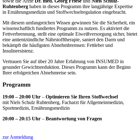
sowie die Ärzte
Dr. med. Georg Friese
und
Niels Schulz-
Ruhtenberg
haben in dieses Programm ihre langjährige Expertise
in Ernährungsmedizin und Stoffwechselregulation eingebracht.
Mit diesem umfangreichen Wissen gewinnen Sie die Sicherheit, ein
wissenschaftlich fundiertes Programm zu nutzen. Es aktiviert die
Fettverbrennung, stellt eine optimale Eiweißversorgung sicher, bietet
eine antientzündliche Nährstofftherapie, saniert den Darm und
bekämpft die häufigsten Abnehmbremsen: Fettleber und
Insulinresistenz.
Vertrauen Sie auf über 20 Jahre Erfahrung von INSUMED in
gesunder Gewichtsreduktion. Dieses Programm kann der Beginn
Ihrer erfolgreichen Abnehmreise sein.
Programm
19:00 – 20:00 Uhr
–
Optimieren Sie Ihren Stoffwechsel
mit Niels Schulz Ruhtenberg, Facharzt für Allgemeinmedizin,
Sportmedizin, Ernährungsmedizin
20:00 – 20:15 Uhr
–
Beantwortung von Fragen
zur Anmeldung