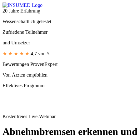
Zum
Inhalt
20 Jahre Erfahrung
springen
Wissenschaftlich getestet
Zufriedene Teilnehmer
und Umsetzer
★ ★ ★ ★ ★
4,7 von 5
Bewertungen ProvenExpert
Von Ärzten empfohlen
Effektives Programm
Kostenfreies Live-Webinar
Abnehmbremsen erkennen und